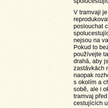
spolucestují
V tramvaji j
reprodukovat
poslouchat c
spolucestují
nejsou na va
Pokud to bez
používejte t
drahá, aby j
zastávkách 
naopak rozho
s okolím a c
sobě, ale i o
tramvaj před
cestujících u