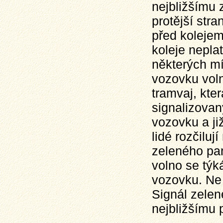
nejbližšímu
protější stra
před kolejem
koleje nepla
některých mí
vozovku vol
tramvaj, kte
signalizovan
vozovku a ji
lidé rozčiluj
zeleného pan
volno se týk
vozovku. Ne 
Signál zelen
nejbližšímu 