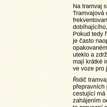
Na tramvaj s
Tramvajová 
frekventova
dobíhajícího
Pokud tedy ř
je často naop
opakovaném o
uteklo a zdrž
mají krátké i
ve voze pro 
Řidič tramva
přepravních
cestující má
zahájením od