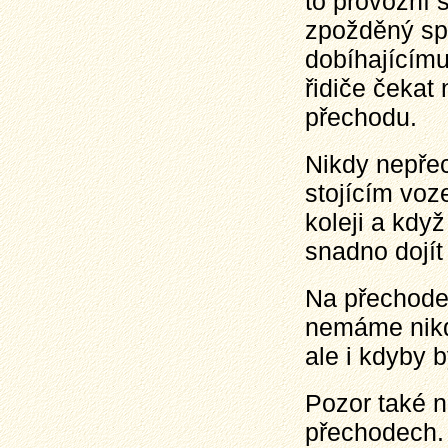
to provozní s
zpožděný spo
dobíhajícímu
řidiče čekat
přechodu.
Nikdy nepřec
stojícím voz
koleji a kdy
snadno dojít
Na přechodec
nemáme nikd
ale i kdyby 
Pozor také 
přechodech. 