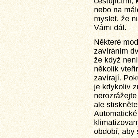
cestujícími, 
nebo na málo
myslet, že n
Vámi dál.
Některé mod
zavíráním dv
že když není
několik vteř
zavírají. Pok
je kdykoliv z
nerozrážejte 
ale stiskněte
Automatické 
klimatizova
období, aby 