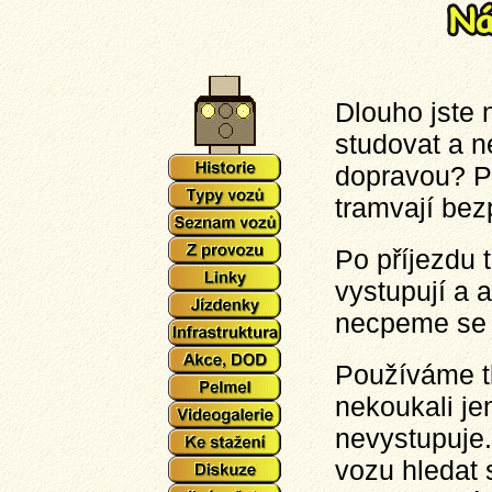
Dlouho jste n
studovat a 
dopravou? Př
tramvají bez
Po příjezdu 
vystupují a 
necpeme se p
Používáme tl
nekoukali je
nevystupuje. 
vozu hledat 