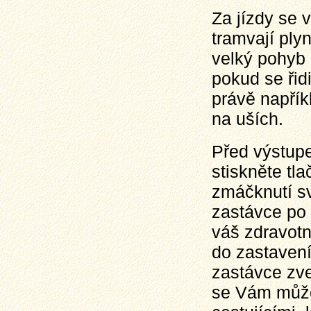
Za jízdy se 
tramvají ply
velký pohyb 
pokud se řid
právě napří
na uších.
Před výstupe
stiskněte tla
zmáčknutí sví
zastávce po 
váš zdravotn
do zastavení
zastávce zve
se Vám může 