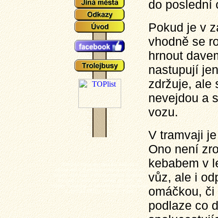
do poslední 
Pokud je v z
vhodně se ro
hrnout davem
nastupují je
zdržuje, ale
nevejdou a s
vozu.
V tramvaji je
Ono není zro
kebabem v l
Plzeňské tramvaje - aktuální události a
zajímavosti z plzeňského tramvajové provozu,
vůz, ale i o
popisy typů vozů a zejména mnoho aktuálních
fotografií plzeňských tramvají (nechybí ani
výluky, vykolejení či povodně a další zajímavotsi
omáčkou, či 
z plzeňské MHD). Tramvaj - Plzeň.
podlaze co d