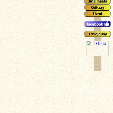
Plzeňské tramvaje - aktuální událo
zajímavosti z plzeňského tramvajové 
popisy typů vozů a zejména mnoho ak
fotografií plzeňských tramvají (nech
výluky, vykolejení či povodně a další z
z plzeňské MHD). Tramvaj - Plz