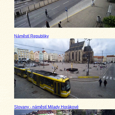
Náměstí Republiky
sti a
provozu,
tuálních
ybí ani
ajímavotsi
eň.
Slovany - náměstí Milady Horákové