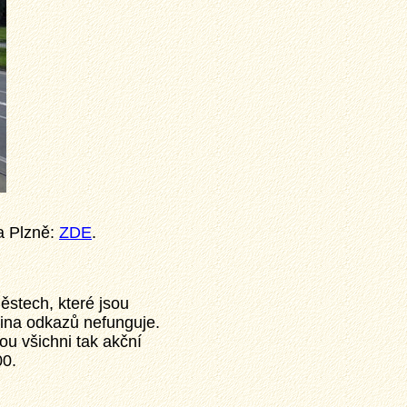
a Plzně:
ZDE
.
ěstech, které jsou
šina odkazů nefunguje.
ou všichni tak akční
00.