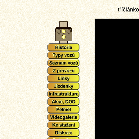
tříčlánk