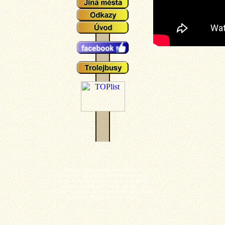
Plzeňské tramvaje - aktuální události a
zajímavosti z plzeňského tramvajové provozu,
popisy typů vozů a zejména mnoho aktuálních
fotografií plzeňských tramvají (nechybí ani
výluky, vykolejení či povodně a další zajímavotsi
z plzeňské MHD). Tramvaj - Plzeň.