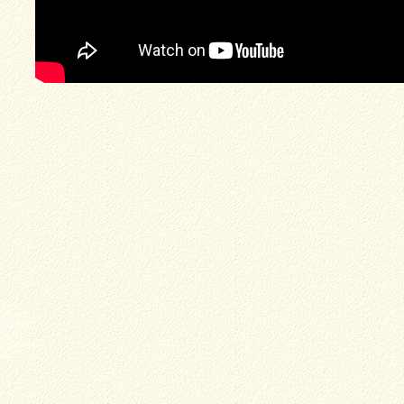
sti a
provozu,
tuálních
ybí ani
ajímavotsi
eň.