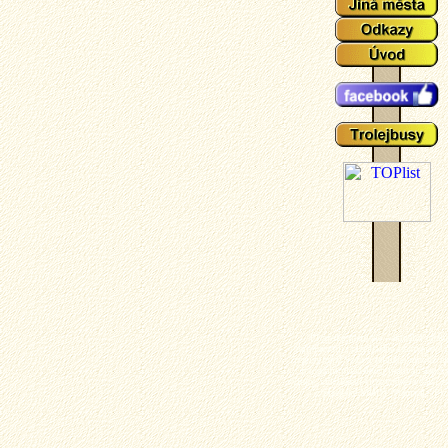
Plzeňské tramvaje - aktuální událo
zajímavosti z plzeňského tramvajové 
popisy typů vozů a zejména mnoho ak
fotografií plzeňských tramvají (nech
výluky, vykolejení či povodně a další z
z plzeňské MHD). Tramvaj - Plz