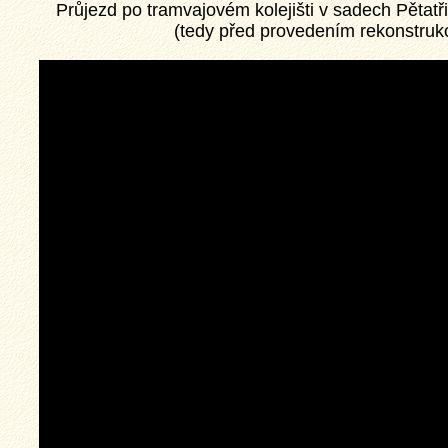
Průjezd po tramvajovém kolejišti v sadech Pětatři
(tedy před provedením rekonstrukce