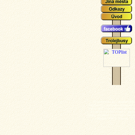
Plzeňské tramvaje - aktuální událo
zajímavosti z plzeňského tramvajové 
popisy typů vozů a zejména mnoho ak
fotografií plzeňských tramvají (nech
výluky, vykolejení či povodně a další z
z plzeňské MHD). Tramvaj - Plz