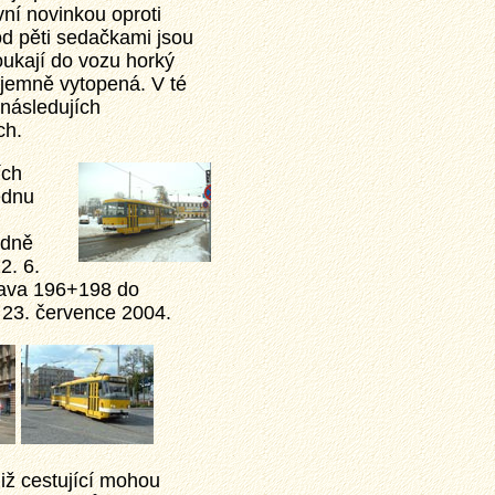
vní novinkou oproti
d pěti sedačkami jsou
foukají do vozu horký
íjemně vytopená. V té
 následujích
ch.
ích
ednu
edně
2. 6.
prava 196+198 do
 23. července 2004.
iž cestující mohou