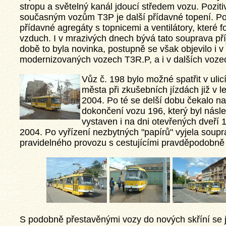
stropu a světelný kanál jdoucí středem vozu. Poziti
současným vozům T3P je další přídavné topení. Po
přídavné agregáty s topnicemi a ventilátory, které 
vzduch. I v mrazivých dnech bývá tato souprava př
době to byla novinka, postupně se však objevilo i v
modernizovaných vozech T3R.P, a i v dalších voze
Vůz č. 198 bylo možné spatřit v ulic
města při zkušebních jízdách již v l
2004. Po té se delší dobu čekalo na
dokončení vozu 196, který byl násl
vystaven i na dni otevřených dveří 1
2004. Po vyřízení nezbytných "papírů" vyjela sou
pravidelného provozu s cestujícími pravděpodobně
sti a
provozu,
tuálních
ybí ani
ajímavotsi
eň.
S podobně přestavěnými vozy do nových skříní se j