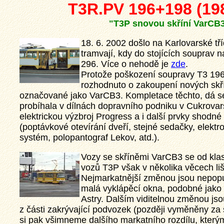
T3R.PV 196+198 (19
"T3P snovou skříní VarCB
18. 6. 2002 došlo na Karlovarské tř
tramvají, kdy do stojících souprav 
296. Více o nehodě je
zde
.
Protože poškození soupravy T3 196
rozhodnuto o zakoupení nových skř
označované jako VarCB3. Kompletace těchto, dá se
probíhala v dílnách dopravního podniku v Cukrovars
elektrickou výzbroj Progress a i další prvky shodn
(poptávkové otevírání dveří, stejné sedačky, elektr
systém, polopantograf Lekov, atd.).
Vozy se skříněmi VarCB3 se od kla
vozů T3P však v několika věcech liš
Nejmarkatnější změnou jsou nepopu
malá vyklápěcí okna, podobné jako
Astry. Dalším viditelnou změnou jso
z části zakrývající podvozek (později vyměněny za s
si pak všimneme dalšího markatního rozdílu, kterým