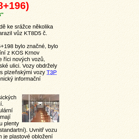
8+196)
3"
ídě ke srážce několika
narazil vůz KT8D5 č.
+198 bylo značné, bylo
íní z KOS Krnov
 říci nových vozů,
ké ulici. Vozy obdržely
é s plzeňskými vozy
T3P
onický informační
sických
í.
lární
 mají
u plenty
tandartní). Uvnitř vozu
 je plastové obložení