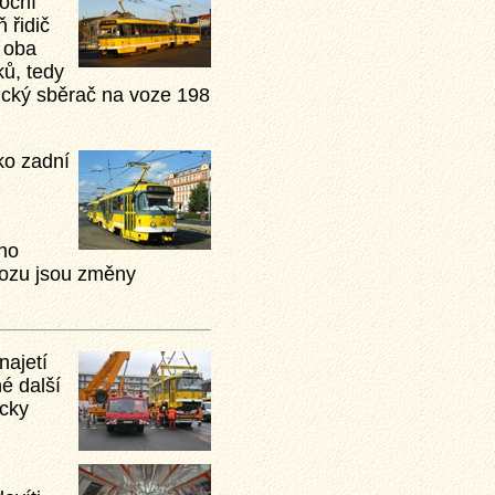
oční
 řidič
a oba
ů, tedy
pický sběrač na voze 198
ko zadní
ěno
vozu jsou změny
najetí
é další
icky