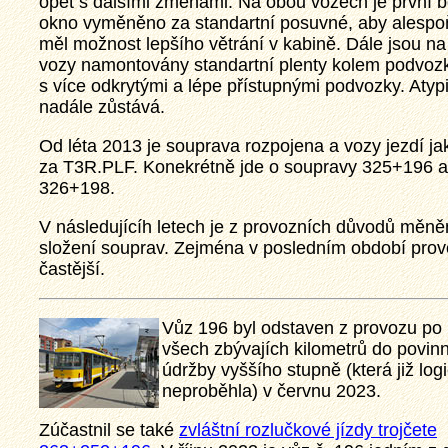
opět s dalšími změnami. Na obou vozech je první b
okno vyměněno za standartní posuvné, aby alespoň
měl možnost lepšího větrání v kabině. Dále jsou n
vozy namontovány standartní plenty kolem podvozk
s více odkrytými a lépe přístupnými podvozky. Aty
nadále zůstává.
Od léta 2013 je souprava rozpojena a vozy jezdí ja
za T3R.PLF. Konekrétně jde o soupravy 325+196 a
326+198.
V následujícíh letech je z provozních důvodů měn
složení souprav. Zejména v posledním období pro
častější.
Vůz 196 byl odstaven z provozu po 
všech zbývajích kilometrů do povinn
údržby vyššího stupně (která již log
neproběhla) v červnu 2023.
Zúčastnil se také
zvláštní rozlučkové jízdy trojčete