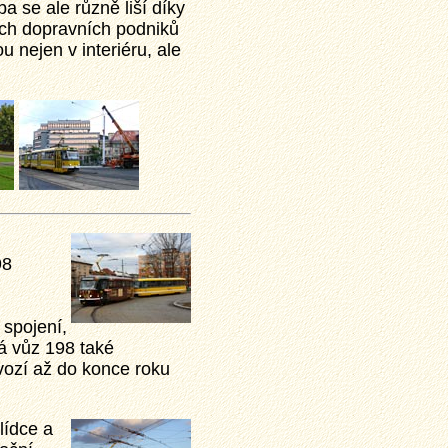
a se ale různě liší díky
ých dopravních podniků
 nejen v interiéru, ale
98
 spojení,
á vůz 198 také
vozí až do konce roku
lídce a