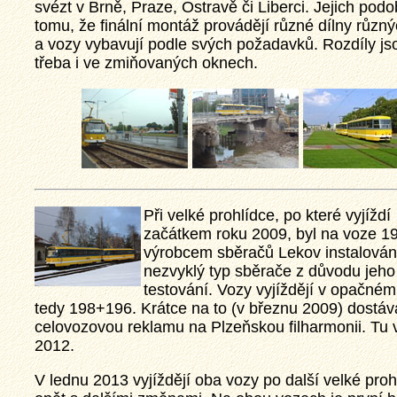
svézt v Brně, Praze, Ostravě či Liberci. Jejich podob
tomu, že finální montáž provádějí různé dílny různ
a vozy vybavují podle svých požadavků. Rozdíly jsou
třeba i ve zmiňovaných oknech.
Při velké prohlídce, po které vyjíždí
začátkem roku 2009, byl na voze 1
výrobcem sběračů Lekov instalován
nezvyklý typ sběrače z důvodu jeho
testování. Vozy vyjíždějí v opačném
tedy 198+196. Krátce na to (v březnu 2009) dostáv
celovozovou reklamu na Plzeňskou filharmonii. Tu 
2012.
V lednu 2013 vyjíždějí oba vozy po další velké proh