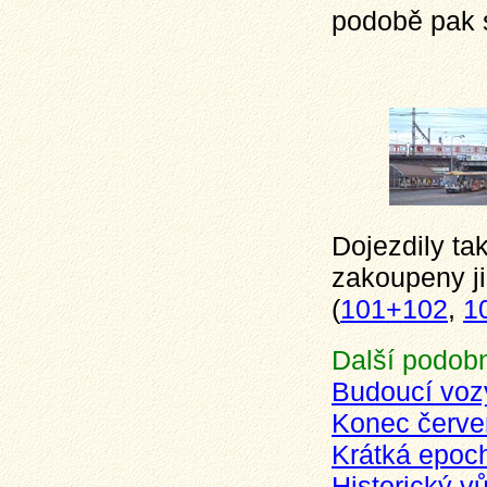
podobě pak s
Dojezdily tak
zakoupeny ji
(
101+102
,
1
Další podobn
Budoucí vo
Konec červe
Krátká epoch
Historický v