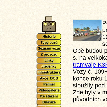
P
p
1
s
Obě budou p
s. na velkok
tramvaje K3
Vozy č. 109+
konce roku 1
sloužily pod
Zde byly v m
původních v