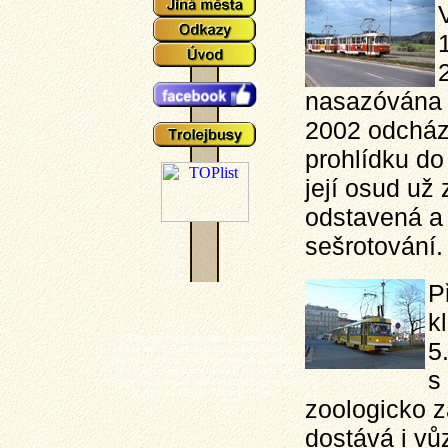
nasazóvána 
2002 odchází
prohlídku do
její osud už
odstavená a 
sešrotování.
P
k
Plzeňské tramvaje - aktuální události a
5
zajímavosti z plzeňského tramvajové provozu,
popisy typů vozů a zejména mnoho aktuálních
fotografií plzeňských tramvají (nechybí ani
s
výluky, vykolejení či povodně a další zajímavotsi
z plzeňské MHD). Tramvaj - Plzeň.
zoologicko z
dostává i vů