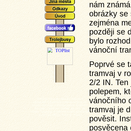
nám známá
obrázky se š
zejména me
později se 
bylo rozhod
vánoční tra
Poprvé se t
tramvaj v r
2/2 IN. Ten
polepem, kt
vánočního o
Plzeňské tramvaje - aktuální události a
zajímavosti z plzeňského tramvajové provozu,
popisy typů vozů a zejména mnoho aktuálních
tramvaj je d
fotografií plzeňských tramvají (nechybí ani
výluky, vykolejení či povodně a další zajímavotsi
z plzeňské MHD). Tramvaj - Plzeň.
pověsit. In
posvěcena 