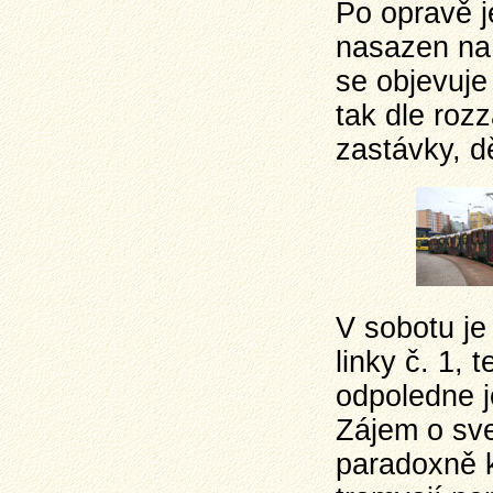
Po opravě j
nasazen na 
se objevuje 
tak dle rozz
zastávky, d
V sobotu j
linky č. 1,
odpoledne j
Zájem o sve
paradoxně k