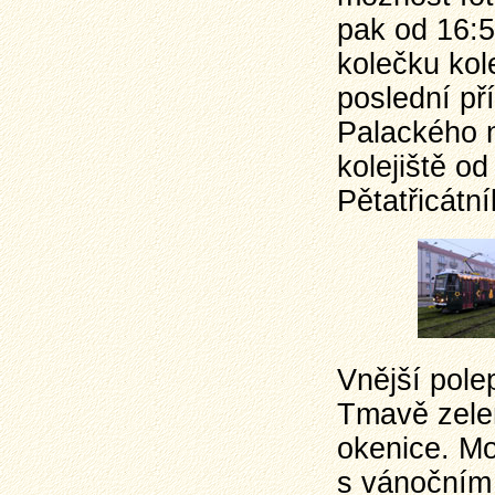
pak od 16:
kolečku kol
poslední pří
Palackého n
kolejiště o
Pětatřicátní
Vnější pole
Tmavě zelen
okenice. Mo
s vánočním