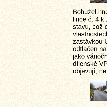
Bohužel hne
lince č. 4 
stavu, což 
vlastnostec
zastávkou 
odtlačen na
jako vánočn
dílenské VP
objevují, n