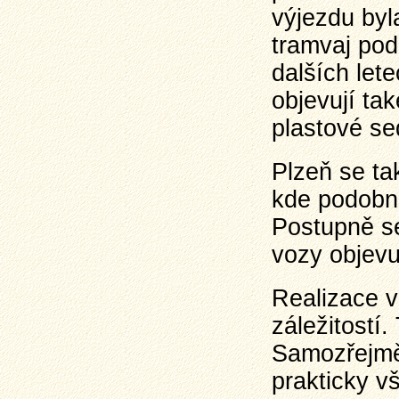
výjezdu byl
tramvaj pod
dalších let
objevují tak
plastové se
Plzeň se ta
kde podobná
Postupně se
vozy objevuj
Realizace v
záležitostí
Samozřejmě 
prakticky v