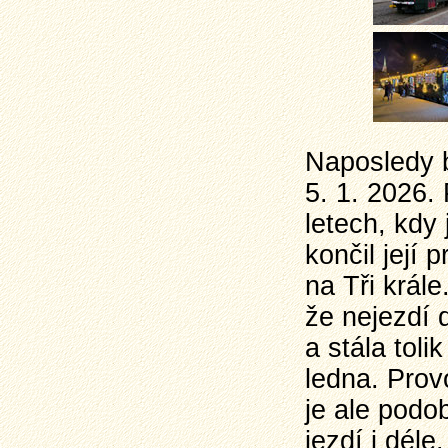
Naposledy b
5. 1. 2026.
letech, kdy 
končil její
na Tři král
že nejezdí 
a stála toli
ledna. Prov
je ale podo
jezdí i déle.