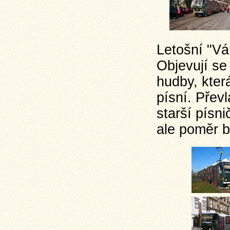
Letošní "Ván
Objevují se
hudby, kter
písní. Přev
starší písni
ale poměr b