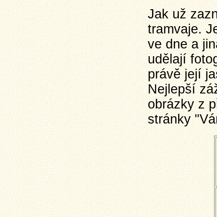
Jak už zazně
tramvaje. J
ve dne a ji
udělají foto
právě její j
Nejlepší zá
obrázky z p
stránky "Vá