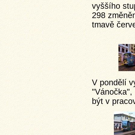
vyššího stu
298 změněn
tmavě červ
V pondělí v
"Vánočka", 
být v praco