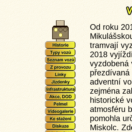
Od roku 201
Mikulášskou
tramvají vy
2018 vyjížd
vyzdobená v
přezdívaná
adventní vo
zejména zah
historické 
atmosféru b
pomohla ur
Miskolc. Zd