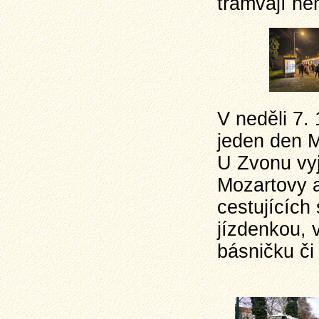
tramvají ne
V neděli 7.
jeden den M
U Zvonu vyj
Mozartovy a
cestujícíc
jízdenkou, v
básničku či