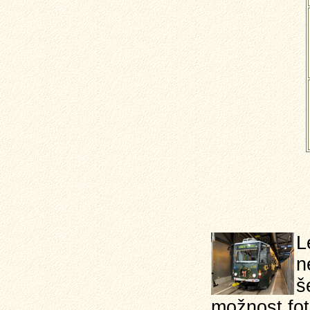
L
n
š
možnost fot