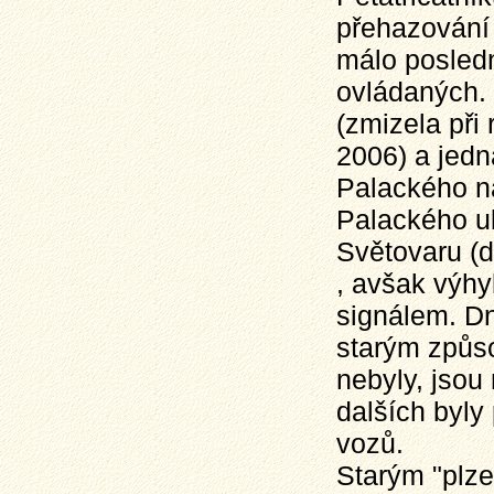
přehazování 
málo posled
ovládaných.
(zmizela při
2006) a jedn
Palackého n
Palackého ul
Světovaru (d
, avšak výhy
signálem. Dn
starým způso
nebyly, jsou
dalších byly
vozů.
Starým "plz