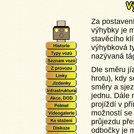
Za postavení
výhybky je 
stavěcího kl
výhybková ty
nazývaná tá
Dle směru jí
hrotu), kdy s
směry a sjez
jednu. Dále 
projíždí v p
možností se 
průjezdu př
odbočky je m