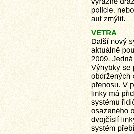
výrazně draž
policie, nebo
aut zmýlit.
VETRA
Další nový 
aktuálně pou
2009. Jedná 
Výhybky se p
obdržených o
přenosu. V p
linky má při
systému řid
osazeného ov
dvojčíslí lin
systém přebí