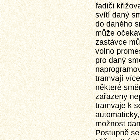
řadiči křižo
svítí daný s
do daného sm
může očekáva
zastávce můž
volno promeš
pro daný smě
naprogramov
tramvají víc
některé směr
zařazeny nep
tramvaje k s
automaticky,
možnost daný
Postupně se t