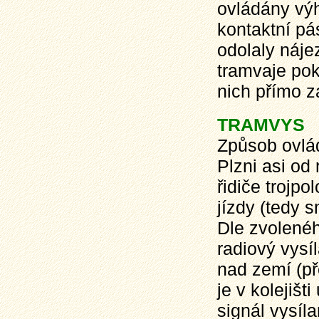
ovládány výh
kontaktní pá
odolaly náje
tramvaje pok
nich přímo za
TRAMVYS
Způsob ovl
Plzni asi od
řidiče trojpo
jízdy (tedy 
Dle zvolené
radiový vysí
nad zemí (p
je v kolejišt
signál vysíla