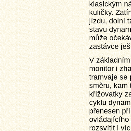
klasickým n
kuličky. Zatí
jízdu, dolní 
stavu dynami
může očekáva
zastávce ješ
V základním 
monitor i zh
tramvaje se 
směru, kam t
křižovatky z
cyklu dynami
přenesen při
ovládajícíh
rozsvítit i v