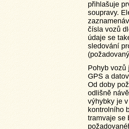
přihlašuje p
soupravy. El
zaznamenává 
čísla vozů d
údaje se tak
sledování pr
(požadovaný 
Pohyb vozů j
GPS a datov
Od doby poží
odlišně návě
výhybky je 
kontrolního 
tramvaje se 
požadovanéh