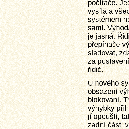
počítače. Je
vysílá a vš
systémem na 
sami. Výhoda
je jasná. Ři
přepínače vý
sledovat, zd
za postavení
řidič.
U nového sy
obsazení vý
blokování. 
výhybky přih
jí opouští, t
zadní části 