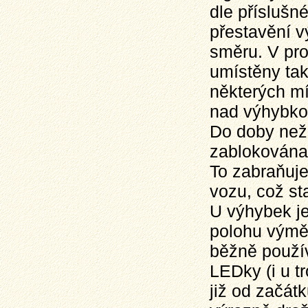
dle příslušn
přestavění 
směru. V pro
umístěny tak
některých mí
nad výhybkou
Do doby než 
zablokována a
To zabraňuj
vozu, což s
U výhybek je
polohu výměn
běžně použív
LEDky (i u t
již od začát