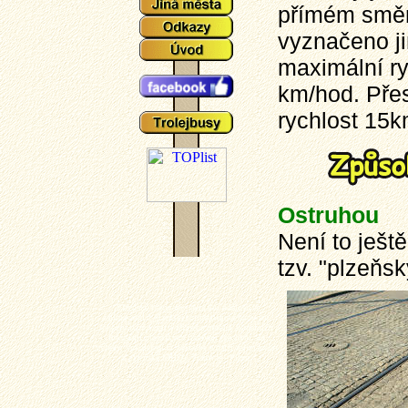
přímém směr
vyznačeno ji
maximální r
km/hod. Přes
rychlost 15k
Ostruhou
Není to ješt
tzv. "plzeňs
Plzeňské tramvaje - aktuální události a
zajímavosti z plzeňského tramvajové provozu,
popisy typů vozů a zejména mnoho aktuálních
fotografií plzeňských tramvají (nechybí ani
výluky, vykolejení či povodně a další zajímavotsi
z plzeňské MHD). Tramvaj - Plzeň.