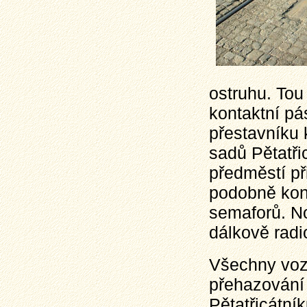
ostruhu. Tou 
kontaktní pá
přestavníku 
sadů Pětatři
předměstí př
podobně kont
semaforů. N
dálkově rad
Všechny voz
přehazování
Pětatřicátní