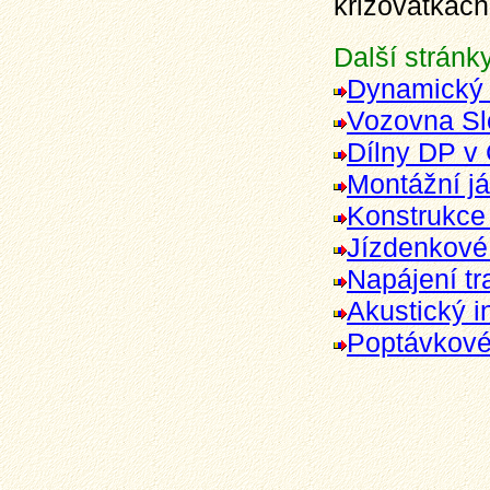
křižovatkách
Další stránky
Dynamický 
Vozovna Sl
Dílny DP v 
Montážní j
Konstrukce 
Jízdenkové
Napájení tr
Akustický 
Poptávkové 