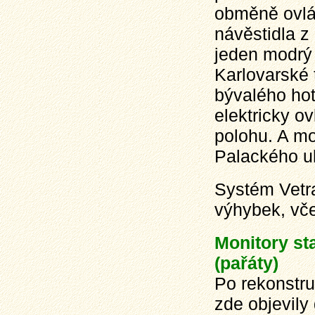
obměně ovlá
návěstidla z
jeden modrý
Karlovarské 
bývalého hot
elektricky ov
polohu. A mo
Palackého uli
Systém Vetra
výhybek, vč
Monitory st
(pařáty)
Po rekonstru
zde objevily