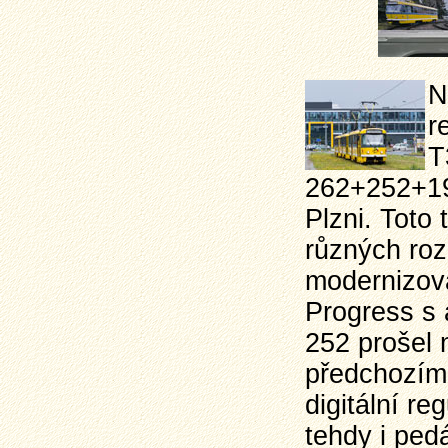
N
r
T
262+252+196
Plzni. Toto
různých roz
modernizová
Progress s
252 prošel 
předchozím 
digitální re
tehdy i ped