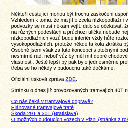
Někteří cestující mohou být trochu zaskočeni uspoř
Vzhledem k tomu, že má jít o zcela nízkopodlažní 
podvozky se musí někam vejít, dalo se očekávat,
na různých podestách a průchozí ulička nebude nejš
nízkopodlažních vozů bude interiér vždy hůře rozl
vysokopodlažních, protože někde ta kola zkrátka bý
Osobně jsem však za tuto koncepci s otočnými po
nesmírně rád, neboť vůz by měl mít dobré chodové
vlastnosti. Ještě lepší by pak bylo jednosměrné pr
třeba se ho někdy v budoucnu také dočkáme.
Oficiální tisková zpráva
ZDE
.
Stránku o dnes již provozovaných tramvajích 40T 
Co nás čeká v tramvajové dopravě?
Plánované tramvajové tratě
Škoda 29T a 30T (Bratislava)
O možných budoucích vozech v Plzni (stránka z ro