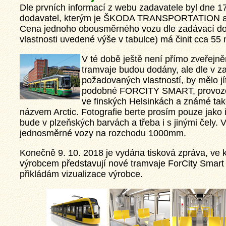
Dle prvních informací z webu zadavatele byl dne 1
dodavatel, kterým je ŠKODA TRANSPORTATION a
Cena jednoho obousměrného vozu dle zadávací d
vlastnosti uvedené výše v tabulce) má činit cca 55 
V té době ještě není přímo zveřejně
tramvaje budou dodány, ale dle v z
požadovaných vlastností, by mělo jí
podobné FORCITY SMART, provoz
ve finských Helsinkách a známé ta
názvem Arctic. Fotografie berte prosím pouze jako i
bude v plzeňských barvách a třeba i s jinými čely. 
jednosměrné vozy na rozchodu 1000mm.
Konečně 9. 10. 2018 je vydána tisková zpráva, ve
výrobcem představují nové tramvaje ForCity Smart 
přikládám vizualizace výrobce.