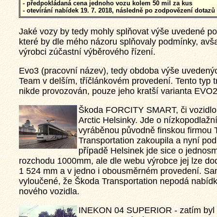
- předpokládaná cena jednoho vozu kolem 50 mil za kus
- otevírání nabídek 19. 7. 2018, následně po zodpovězení dotazů
Jaké vozy by tedy mohly splňovat výše uvedené p
které by dle mého názoru splňovaly podmínky, avša
výrobci zúčastní výběrového řízení.
Evo3 (pracovní název), tedy obdoba výše uvedený
Team v delším, tříčlánkovém provedení. Tento typ 
nikde provozován, pouze jeho kratší varianta EVO2,
Škoda FORCITY SMART, či vozidlo
Arctic Helsinky. Jde o nízkopodlažn
vyráběnou původně finskou firmou 
Transportation zakoupila a nyní po
případě Helsinek jde sice o jednos
rozchodu 1000mm, ale dle webu výrobce jej lze do
1 524 mm a v jedno i obousměrném provedení. Sa
vyloučené, že Škoda Transportation nepodá nabídku
nového vozidla.
INEKON 04 SUPERIOR - zatím byl 