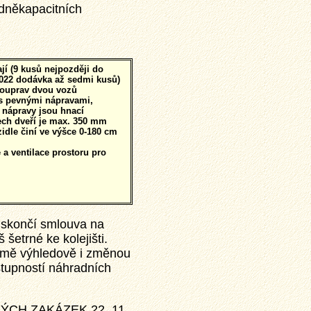
dněkapacitních
jí (9 kusů nejpozději do
022 dodávka až sedmi kusů)
souprav dvou vozů
 s pevnými nápravami,
nápravy jsou hnací
ech dveří je max. 350 mm
idle činí ve výšce 0-180 cm
 a ventilace prostoru pro
 skončí smlouva na
 šetrné ke kolejišti.
ejmě výhledově i změnou
stupností náhradních
NÝCH ZAKÁZEK 22. 11.