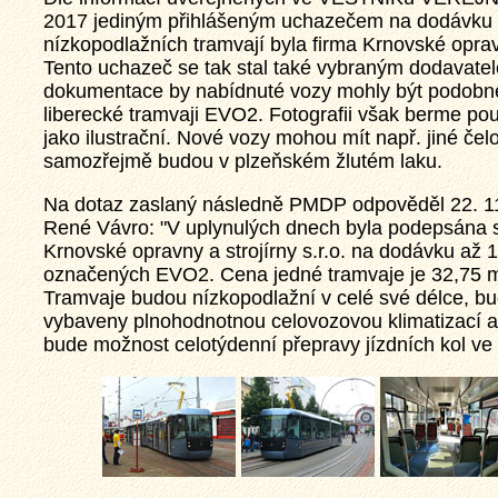
2017 jediným přihlášeným uchazečem na dodávku 
nízkopodlažních tramvají byla firma Krnovské opravn
Tento uchazeč se tak stal také vybraným dodavate
dokumentace by nabídnuté vozy
mohly být podobn
liberecké tramvaji EVO2. Fotografii však berme po
jako ilustrační. Nové vozy mohou mít např. jiné čel
samozřejmě budou v plzeňském žlutém laku.
Na dotaz zaslaný následně PMDP odpověděl 22. 11
René Vávro: "V uplynulých dnech byla podepsána 
Krnovské opravny a strojírny s.r.o. na dodávku až 
označených EVO2. Cena jedné tramvaje je 32,75 m
Tramvaje budou nízkopodlažní v celé své délce, b
vybaveny plnohodnotnou celovozovou klimatizací 
bude možnost celotýdenní přepravy jízdních kol ve