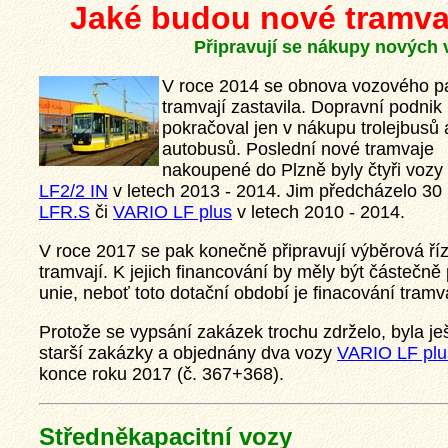
Jaké budou nové tramvaj
Připravují se nákupy nových 
V roce 2014 se obnova vozového p
tramvají zastavila. Dopravní podnik
pokračoval jen v nákupu trolejbusů 
autobusů. Poslední nové tramvaje
nakoupené do Plzně byly čtyři vozy
LF2/2 IN
v letech 2013 - 2014. Jim předcházelo 30
LFR.S
či
VARIO LF plus
v letech 2010 - 2014.
V roce 2017 se pak konečně připravují výběrová ř
tramvají. K jejich financování by měly být částečně
unie, neboť toto dotační období je finacování tramv
Protože se vypsání zakázek trochu zdrželo, byla je
starší zakázky a objednány dva vozy
VARIO LF plu
konce roku 2017 (č. 367+368).
Středněkapacitní vozy