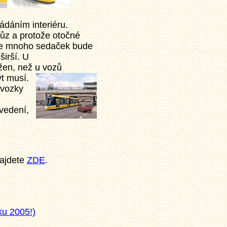
ádáním interiéru.
vůz a protože otočné
 že mnoho sedaček bude
irší. U
ožen, než u
vozů
t musí.
dvozky
ovedení,
najdete
ZDE
.
ku 2005!)