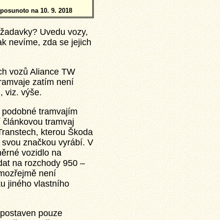
 posunoto na 10. 9. 2018
ožadavky? Uvedu vozy,
k nevíme, zda se jejich
ch vozů Aliance TW
tramvaje zatím není
 viz. výše.
 podobné tramvajím
í článkovou tramvaj
Transtech, kterou Škoda
d svou značkou vyrábí. V
měrné vozidlo na
dat na rozchody 950 –
mozřejmě není
 jiného vlastního
postaven pouze