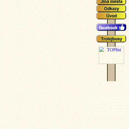
Plzeňské tramvaje - aktuální událo
zajímavosti z plzeňského tramvajové 
popisy typů vozů a zejména mnoho ak
fotografií plzeňských tramvají (nech
výluky, vykolejení či povodně a další z
z plzeňské MHD). Tramvaj - Plz