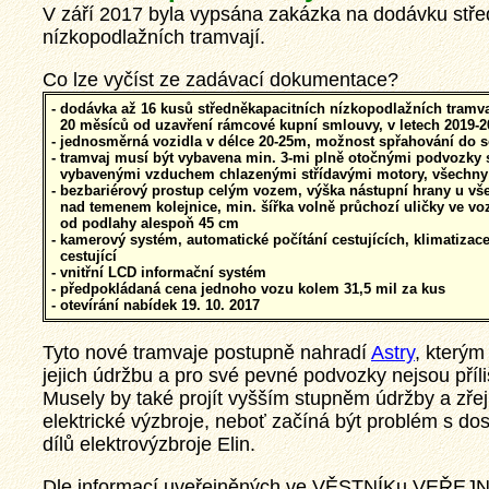
V září 2017 byla vypsána zakázka na dodávku stře
nízkopodlažních tramvají.
Co lze vyčíst ze zadávací dokumentace?
- dodávka až 16 kusů středněkapacitních nízkopodlažních tramva
20 měsíců od uzavření rámcové kupní smlouvy, v letech 2019-2
- jednosměrná vozidla v délce 20-25m, možnost spřahování do 
- tramvaj musí být vybavena min. 3-mi plně otočnými podvozky
vybavenými vzduchem chlazenými střídavými motory, všechny 
- bezbariérový prostup celým vozem, výška nástupní hrany u vš
nad temenem kolejnice, min. šířka volně průchozí uličky ve voz
od podlahy alespoň 45 cm
- kamerový systém, automatické počítání cestujících, klimatizace
cestující
- vnitřní LCD informační systém
- předpokládaná cena jednoho vozu kolem 31,5 mil za kus
- otevírání nabídek 19. 10. 2017
Tyto nové tramvaje postupně nahradí
Astry
, kterým
sti a
jejich údržbu a pro své pevné podvozky nejsou příliš
provozu,
tuálních
Musely by také projít vyšším stupněm údržby a zř
ybí ani
ajímavotsi
elektrické výzbroje, neboť začíná být problém s do
eň.
dílů elektrovýzbroje Elin.
Dle informací uveřejněných ve VĚSTNÍKu VEŘEJ