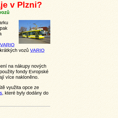
e v Plzni?
vozů
arku
 pak
a
VARIO
 krátkých vozů
VARIO
ízení na nákupy nových
 použity fondy Evropské
ají více nakloněno.
ště využita opce ze
s
, které byly dodány do