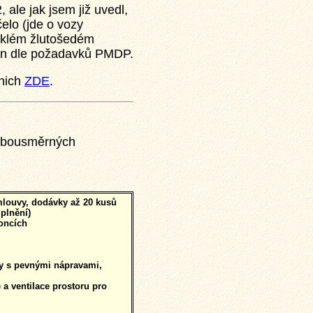
 ale jak jsem již uvedl,
elo (jde o vozy
yklém žlutošedém
en dle požadavků PMDP.
 nich
ZDE
.
 obousměrných
mlouvy, dodávky až 20 kusů
plnění)
oncích
ky s pevnými nápravami,
 a ventilace prostoru pro