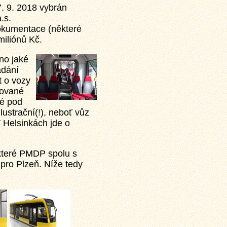
7. 9. 2018 vybrán
.s.
okumentace (některé
miliónů Kč.
no jaké
adání
t o vozy
ované
ké pod
lustrační(!), neboť vůz
V Helsinkách jde o
 které PMDP spolu s
pro Plzeň. Níže tedy