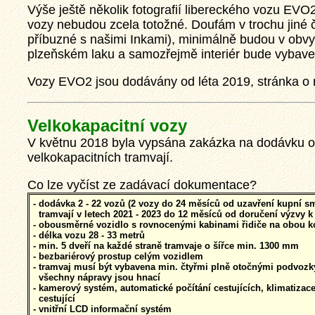
Výše ještě několik fotografií libereckého vozu EVO2,
vozy nebudou zcela totožné. Doufám v trochu jiné č
příbuzné s našimi Inkami), minimálně budou v obv
plzeňském laku a samozřejmě interiér bude vybav
Vozy EVO2 jsou dodávány od léta 2019, stránka o
Velkokapacitní vozy
V květnu 2018 byla vypsána zakázka na dodávku
velkokapacitních tramvají.
Co lze vyčíst ze zadávací dokumentace?
- dodávka 2 - 22 vozů (2 vozy do 24 měsíců od uzavření kupní s
tramvají v letech 2021 - 2023 do 12 měsíců od doručení výzvy k 
- obousměrné vozidlo s rovnocenými kabinami řidiče na obou k
- délka vozu 28 - 33 metrů
- min. 5 dveří na každé straně tramvaje o šířce min. 1300 mm
- bezbariérový prostup celým vozidlem
- tramvaj musí být vybavena min. čtyřmi plně otočnými podvoz
všechny nápravy jsou hnací
- kamerový systém, automatické počítání cestujících, klimatizace
cestující
- vnitřní LCD informační systém