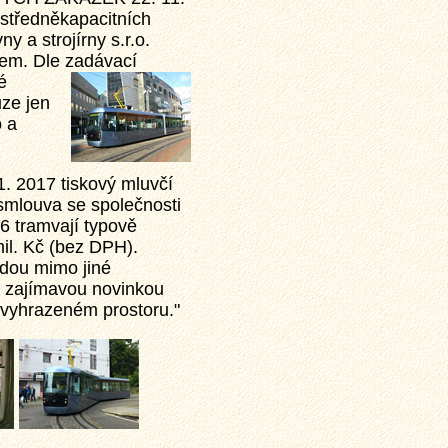
středněkapacitních
y a strojírny s.r.o.
lem. Dle zadávací
é
uze jen
o a
. 2017 tiskový mluvčí
smlouva se společnosti
16 tramvají typově
il. Kč (bez DPH).
udou mimo jiné
a zajímavou novinkou
 vyhrazeném prostoru."