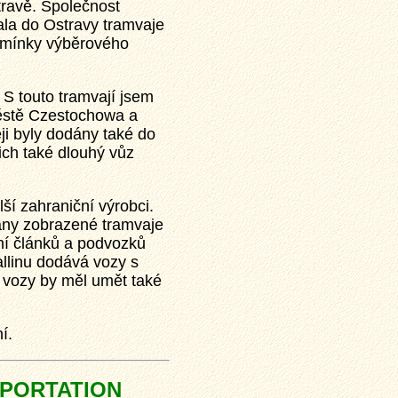
travě. Společnost
a do Ostravy tramvaje
dmínky výběrového
. S touto tramvají jsem
ěstě Czestochowa a
i byly dodány také do
ich také dlouhý vůz
ší zahraniční výrobci.
ány zobrazené tramvaje
ení článků a podvozků
llinu dodává vozy s
vozy by měl umět také
í.
SPORTATION