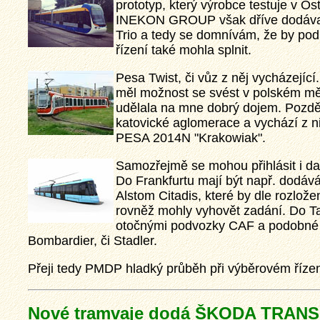
prototyp, který výrobce testuje v Os
INEKON GROUP však dříve dodával
Trio a tedy se domnívám, že by po
řízení také mohla splnit.
Pesa Twist, či vůz z něj vycházející
měl možnost se svést v polském m
udělala na mne dobrý dojem. Pozděj
katovické aglomerace a vychází z n
PESA 2014N "Krakowiak".
Samozřejmě se mohou přihlásit i dal
Do Frankfurtu mají být např. dodáv
Alstom Citadis, které by dle rozlož
rovněž mohly vyhovět zadání. Do Ta
otočnými podvozky CAF a podobné 
Bombardier, či Stadler.
Přeji tedy PMDP hladký průběh při výběrovém řízen
Nové tramvaje dodá ŠKODA TRAN