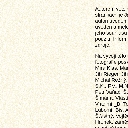
Autorem většin
stránkách je J
autoři uvedení 
uveden a mělo
jeho souhlasu 
použití! Info
zdroje.
Na vývoji této 
fotografie posk
Míra Klas, Mart
Jiří Rieger, Ji
Michal Režný,
S.K., F.V., M.
Petr Vaňač, Št
Šimána, Vlasti
Vladimír_B, T
Lubomír Bis, 
Šťastný, Vojtě
Hronek, zaměs