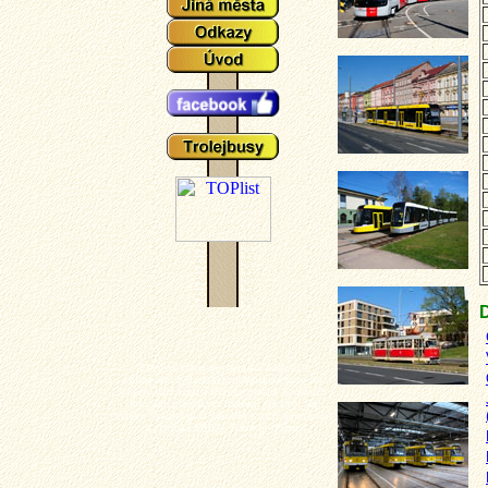
Plzeňské tramvaje - aktuální události a
zajímavosti z plzeňského tramvajové provozu,
popisy typů vozů a zejména mnoho aktuálních
fotografií plzeňských tramvají (nechybí ani
výluky, vykolejení či povodně a další zajímavotsi
z plzeňské MHD). Tramvaj - Plzeň.