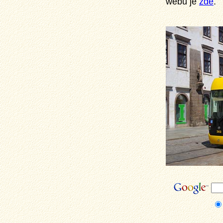
webu je
zde
.