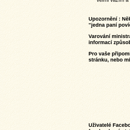
velmi vážím a 
Upozornění : Ně
"jedna paní poví
Varování ministr
informací způsobu
Pro vaše připom
stránku, nebo mi
Uživatelé Faceb