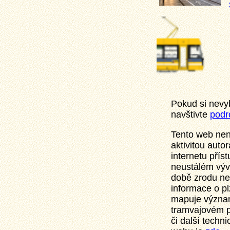
Pokud si nevy
navštivte
podr
Tento web nen
aktivitou auto
internetu přís
neustálém vývo
době zrodu ne
informace o p
mapuje význam
tramvajovém pr
či další techn