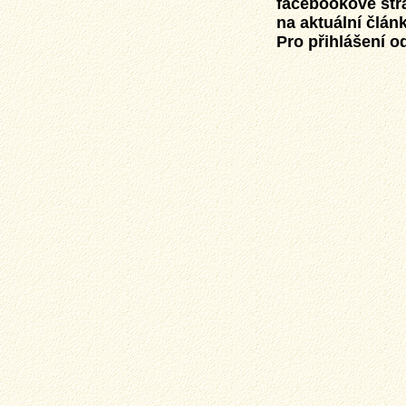
facebookové str
na aktuální člán
Pro přihlášení od