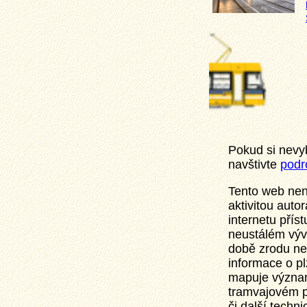
Pokud si nevy
navštivte
podr
Tento web nen
aktivitou auto
internetu přís
neustálém vývo
době zrodu ne
informace o p
mapuje význam
tramvajovém pr
či další techn