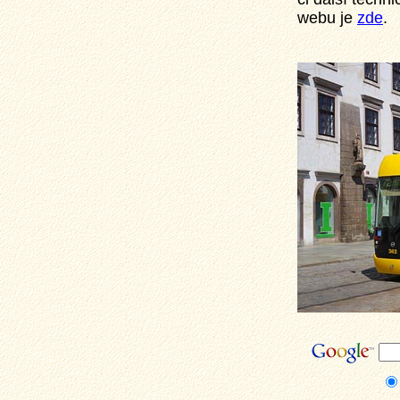
webu je
zde
.