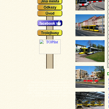
Plzeňské tramvaje - aktuální události a
zajímavosti z plzeňského tramvajové provozu,
popisy typů vozů a zejména mnoho aktuálních
fotografií plzeňských tramvají (nechybí ani
výluky, vykolejení či povodně a další zajímavotsi
z plzeňské MHD). Tramvaj - Plzeň.