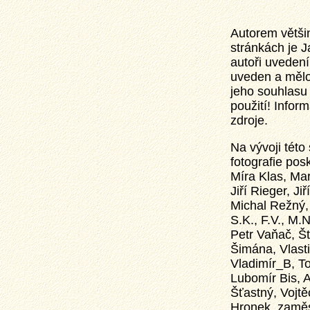
Autorem většin
stránkách je J
autoři uvedení 
uveden a mělo
jeho souhlasu 
použití! Info
zdroje.
Na vývoji této 
fotografie posk
Míra Klas, Mart
Jiří Rieger, Ji
Michal Režný,
S.K., F.V., M.
Petr Vaňač, Št
Šimána, Vlasti
Vladimír_B, T
Lubomír Bis, 
Šťastný, Vojtě
Hronek, zaměs