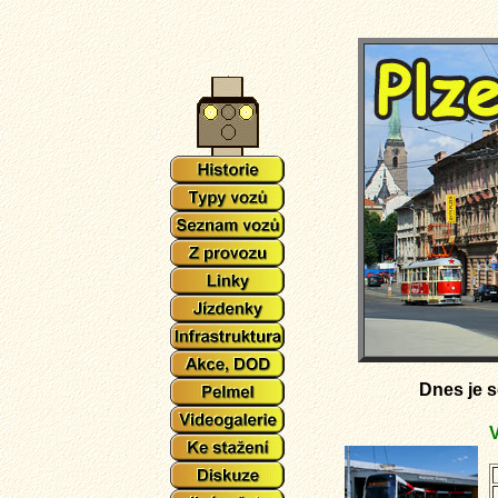
Dnes je
s
V