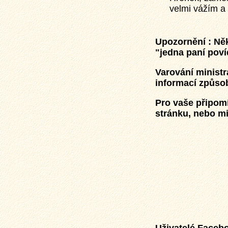
velmi vážím a 
Upozornění : Ně
"jedna paní poví
Varování ministr
informací způsobu
Pro vaše připom
stránku, nebo mi