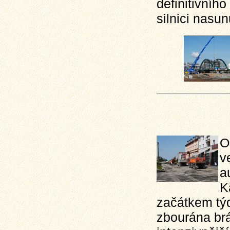
definitivníh
silnici nasun
O
v
a
K
začátkem tý
zbourána br