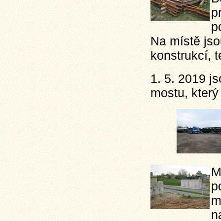
p
p
Na místě jsou
konstrukcí, 
1. 5. 2019 j
mostu, který
M
p
m
n