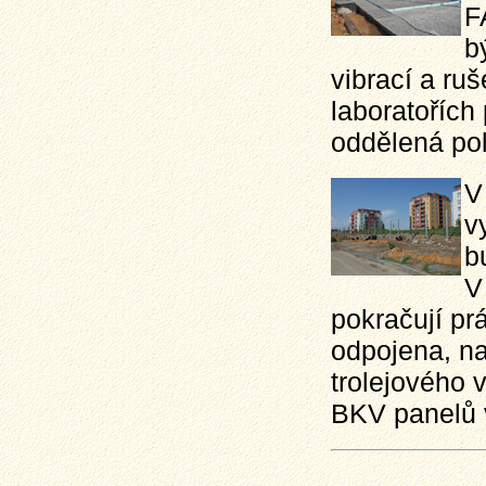
F
b
vibrací a ruš
laboratořích
oddělená po
V
v
b
V
pokračují pr
odpojena, na
trolejového 
BKV panelů v