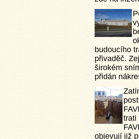
P
v
b
o
budoucího t
přivaděč. Ze
širokém sním
přidán nákr
Zatí
post
FAVk
trat
FAVk
objevují již 