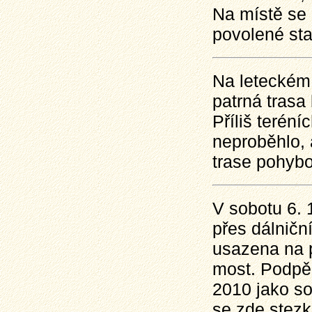
Na místě se 
povolené st
Na leteckém 
patrná trasa 
Příliš teréní
neproběhlo, 
trase pohybov
V sobotu 6. 
přes dálničn
usazena na 
most. Podpěr
2010 jako so
se zde stez