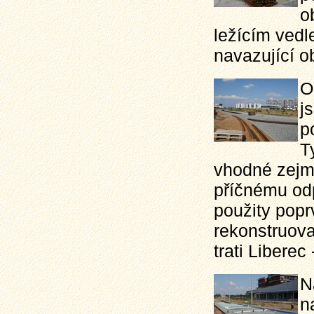
o
ležícím vedl
navazující ob
O
j
p
T
vhodné zejmé
příčnému odp
použity popr
rekonstruov
trati Liberec
N
n