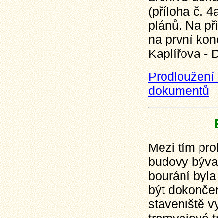
(příloha č.
plánů. Na př
na první ko
Kaplířova - 
Prodloužení 
dokumentů
Mezi tím pro
budovy býval
bourání byla
být dokonče
staveniště v