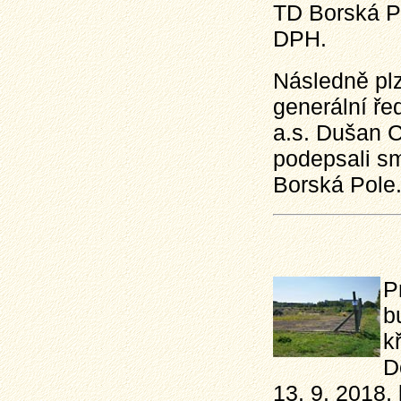
TD Borská P
DPH.
Následně plz
generální ř
a.s. Dušan C
podepsali sm
Borská Pole
P
b
k
D
13. 9. 2018,