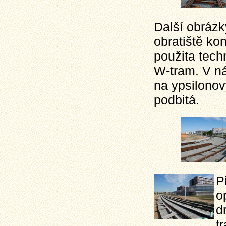
Další obrázk
obratiště kon
použita tech
W-tram. V ná
na ypsilonov
podbitá.
P
o
d
t