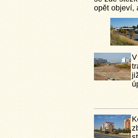
opět objeví, 
V
t
j
ú
K
z
s