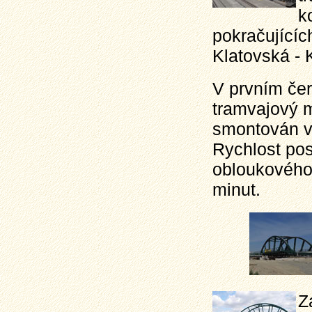
k
pokračujícíc
Klatovská - 
V prvním če
tramvajový m
smontován v
Rychlost po
obloukového 
minut.
Z