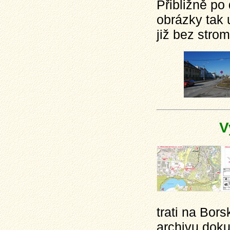
Přibližně po
obrázky tak 
již bez strom
V
trati na Bor
archivu dok