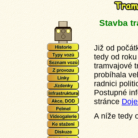
Stavba tr
Již od počát
tedy od roku
tramvajové tr
probíhala vel
radnici politi
Postupné inf
stránce
Doje
A níže tedy 