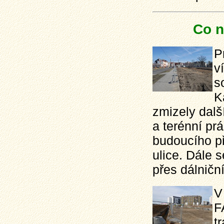
Co n
P
v
s
K
zmizely dalš
a terénní pr
budoucího př
ulice. Dále 
přes dálničn
V
F
t