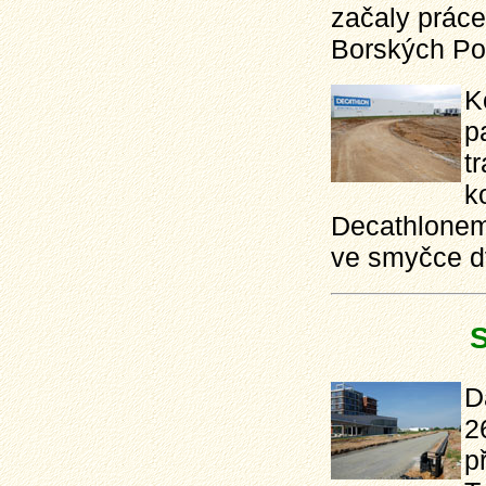
začaly práce
Borských Pol
K
p
t
k
Decathlonem
ve smyčce dv
S
D
2
p