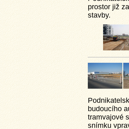
prostor již 
stavby.
Podnikatelsk
budoucího au
tramvajové s
snímku vpra