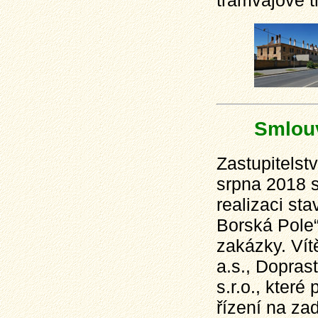
tramvajové tr
Smlouv
Zastupitelst
srpna 2018 s
realizaci st
Borská Pole
zakázky. Ví
a.s., Dopras
s.r.o., kter
řízení na za