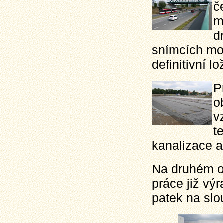
č
m
d
snímcích mo
definitivní lo
P
o
v
t
kanalizace a
Na druhém ob
práce již vý
patek na slo