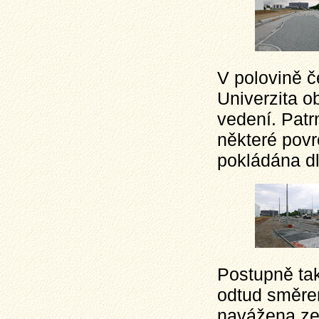
V polovině 
Univerzita o
vedení. Patr
některé povr
pokládána d
Postupně tak
odtud směrem
navážena zem