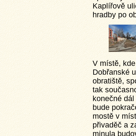
Kaplířově uli
hradby po ob
V místě, kde
Dobřanské u
obratiště, s
tak současn
konečné dál 
bude pokračo
mostě v míst
přivaděč a z
minula budov