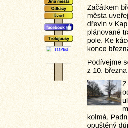
Začátkem bř
města uveře
dřevin v Kapl
plánované tr
pole. Ke kác
konce březn
Podívejme se
z 10. března
Z
o
Plzeňské tramvaje - aktuální události a
u
zajímavosti z plzeňského tramvajové provozu,
popisy typů vozů a zejména mnoho aktuálních
fotografií plzeňských tramvají (nechybí ani
m
výluky, vykolejení či povodně a další zajímavotsi
z plzeňské MHD). Tramvaj - Plzeň.
kolmá. Padne
opuštěný dům