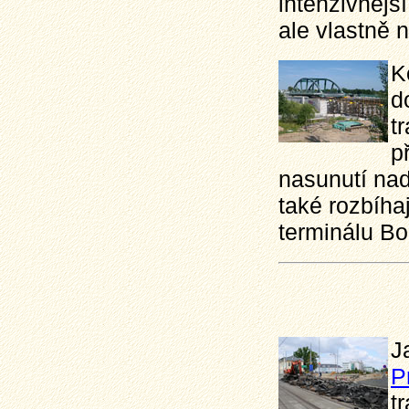
intenzivnějš
ale vlastně n
K
d
t
p
nasunutí nad
také rozbíhaj
terminálu Bo
J
P
t