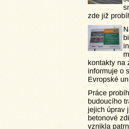
s
zde již probí
N
b
i
m
kontakty na 
informuje o 
Evropské un
Práce probíh
budoucího t
jejich úprav 
betonové zd
vznikla patr