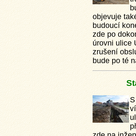
b
objevuje tak
budoucí kone
zde po dokon
úrovni ulice 
zrušení obsl
bude po té n
St
S
v
u
p
zde na inžen