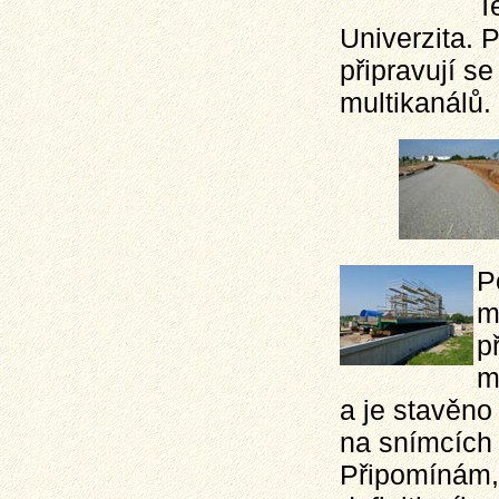
T
Univerzita. 
připravují s
multikanálů.
P
m
p
m
a je stavěno
na snímcích 
Připomínám,