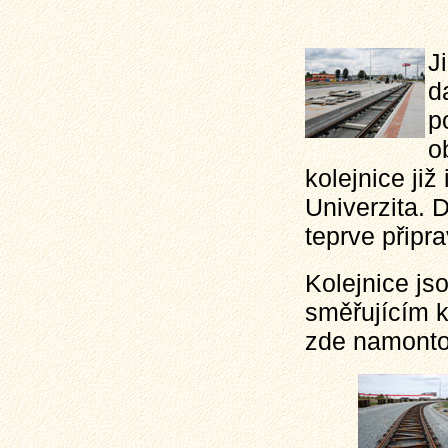
J
d
p
o
kolejnice ji
Univerzita. D
teprve připra
Kolejnice js
směřujícím k
zde namonto