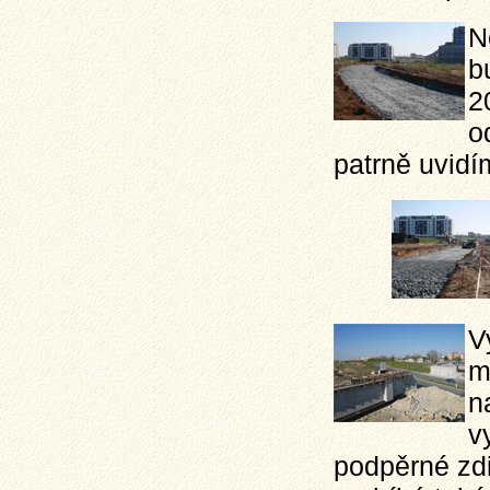
N
b
2
o
patrně uvidí
V
m
n
v
podpěrné zd