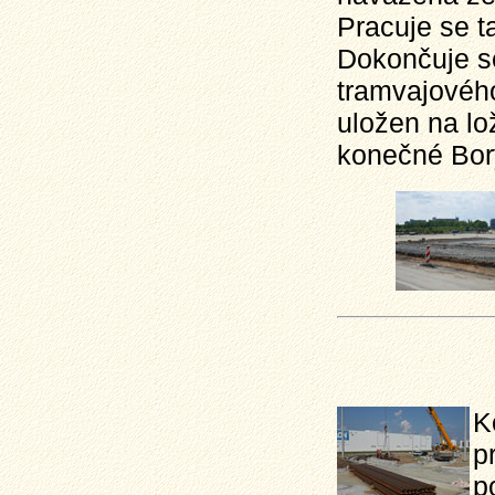
Pracuje se t
Dokončuje s
tramvajového
uložen na lo
konečné Bory
K
p
p