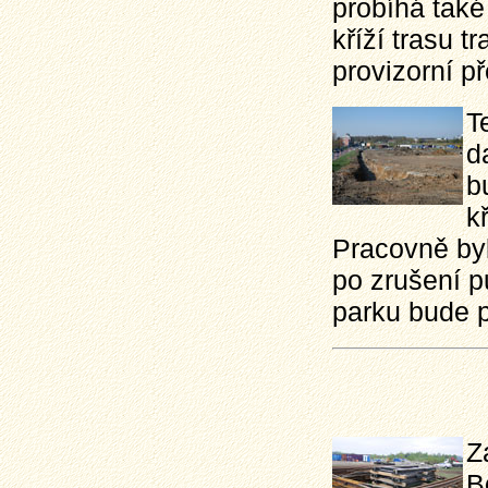
probíhá také
kříží trasu t
provizorní p
T
d
b
k
Pracovně byl
po zrušení 
parku bude 
Z
B