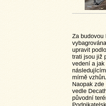
Za budovou F
vybagrována
upravit podl
trati jsou ji
vedení a jak
následující
mírně vzhůru
Naopak zde 
vedle Decath
původní teré
Podnikatelsk