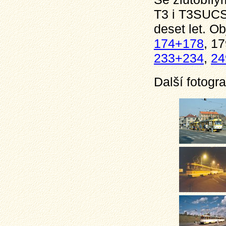
T3 i T3SUCS 
deset let. Ob
174+178
, 1
233+234
,
24
Další fotogra