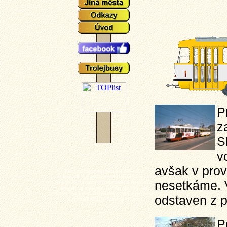
P
z
S
v
avšak v prov
Plzeňské tramvaje - aktuální události a
zajímavosti z plzeňského tramvajové provozu,
nesetkáme. 
popisy typů vozů a zejména mnoho aktuálních
fotografií plzeňských tramvají (nechybí ani
výluky, vykolejení či povodně a další zajímavotsi
odstaven z p
z plzeňské MHD). Tramvaj - Plzeň.
P