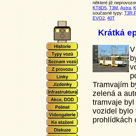
některé již neprovoz
KT8D5
,
T3M
,
Astra
,
K
současné typy:
T3R.
EVO2
,
40T
Krátká ep
V
b
v
p
Tramvajím by
zelená a aut
tramvaje byl 
vozidel bylo
prohlídkách 