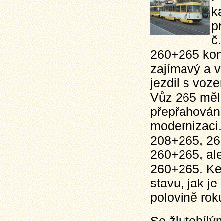
k
p
č
260+265 kon
zajímavý a v
jezdil s voz
Vůz 265 měl 
přepřahován
modernizaci.
208+265, 26
260+265, ale
260+265. Ke 
stavu, jak je
polovině rok
Se žlutobílý