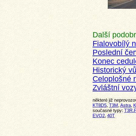
Další podobn
Fialovobílý 
Poslední čer
Konec cedulo
Historický v
Celoplošné 
Zvláštní voz
některé již neprovoz
KT8D5
,
T3M
,
Astra
,
K
současné typy:
T3R.
EVO2
,
40T