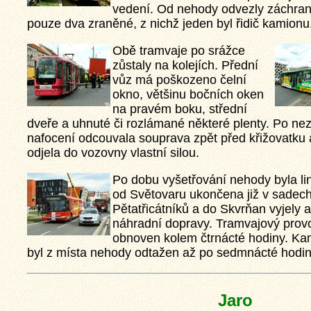
vedení. Od nehody odvezly záchran
pouze dva zraněné, z nichž jeden byl řidič kamionu
Obě tramvaje po srážce
zůstaly na kolejích. Přední
vůz má poškozeno čelní
okno, většinu bočních oken
na pravém boku, střední
dveře a uhnuté či rozlámané některé plenty. Po ne
nafocení odcouvala souprava zpět před křižovatku 
odjela do vozovny vlastní silou.
Po dobu vyšetřování nehody byla lin
od Světovaru ukončena již v sadec
Pětatřicátníků a do Skvrňan vyjely 
náhradní dopravy. Tramvajový provo
obnoven kolem čtrnácté hodiny. Ka
byl z místa nehody odtažen až po sedmnácté hodin
Jaro