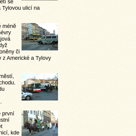
etí se
 Tylovou ulicí na
tě méně
névry
jová
dyž
loněny či
y z Americké a Tylovy
městí,
chodu.
du
.
 první
stní
ět
nicí, kde