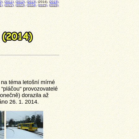
0)
,
(2011)
,
(2012)
,
(2013)
, (2014),
(2015)
,
1)
,
(2022)
,
(2023)
,
(2024)
,
(2025)
,
(2026)
,
 na téma letošní mírné
o "pláčou" provozovatelé
konečně) dorazila až
áno 26. 1. 2014.