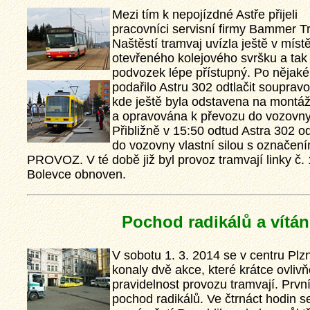
Mezi tím k nepojízdné Astře přijeli
pracovníci servisní firmy Bammer T
Naštěstí tramvaj uvízla ještě v míst
otevřeného kolejového svršku a tak 
podvozek lépe přístupný. Po nějak
podařilo Astru 302 odtlačit soupra
kde ještě byla odstavena na montá
a opravována k převozu do vozovny
Přibližně v 15:50 odtud Astra 302 od
do vozovny vlastní silou s označe
PROVOZ. V té době již byl provoz tramvají linky č. 
Bolevce obnoven.
Pochod radikálů a vítání
V sobotu 1. 3. 2014 se v centru Plz
konaly dvě akce, které krátce ovliv
pravidelnost provozu tramvají. První
pochod radikálů. Ve čtrnáct hodin se