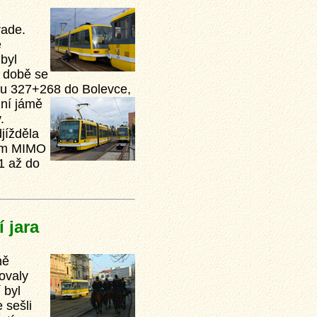
rade.
ě
byl
é době se
vou 327+268 do Bolevce,
žní jámě
.
jížděla
ním MIMO
1 až do
 jara
ně
ňovaly
 byl
 sešli