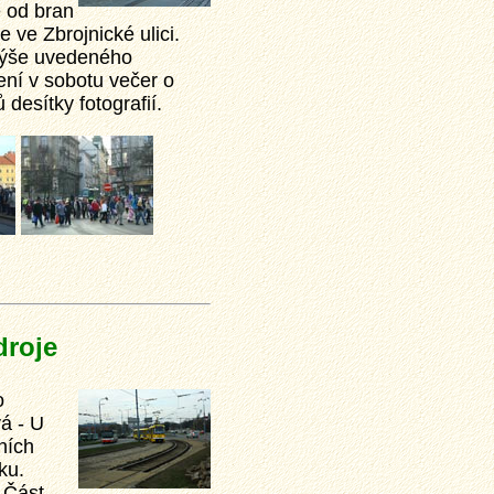
e od bran
 ve Zbrojnické ulici.
u výše uvedeného
ení v sobotu večer o
desítky fotografií.
droje
o
vá - U
ních
ku.
 Část