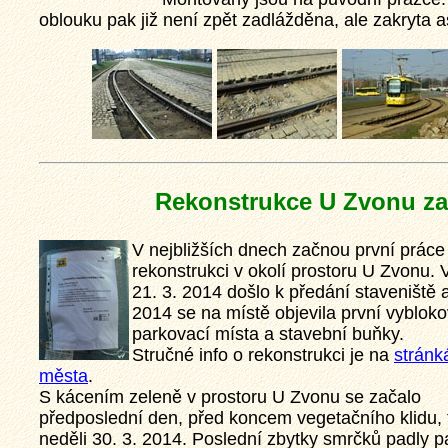
oblouku pak již není zpět zadlážděna, ale zakryta a
Rekonstrukce U Zvonu za
V nejbližších dnech začnou první práce
rekonstrukci v okolí prostoru U Zvonu. 
21. 3. 2014 došlo k předání staveniště a
2014 se na místě objevila první vyblok
parkovací místa a stavební buňky.
Stručné info o rekonstrukci je na
stránk
města
.
S kácením zeleně v prostoru U Zvonu se začalo
předposlední den, před koncem vegetačního klidu, 
neděli 30. 3. 2014. Poslední zbytky smrčků padly p