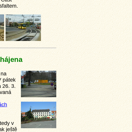
sfaltem.
hájena
 na
V pátek
 26. 3.
ovaná
ách
tedy v
ak ještě