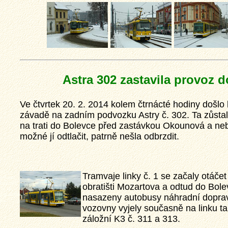
Astra 302 zastavila provoz 
Ve čtvrtek 20. 2. 2014 kolem čtrnácté hodiny došlo 
závadě na zadním podvozku Astry č. 302. Ta zůstal
na trati do Bolevce před zastávkou Okounová a ne
možné jí odtlačit, patrně nešla odbrzdit.
sti a
Tramvaje linky č. 1 se začaly otáčet 
provozu,
tuálních
obratišti Mozartova a odtud do Bole
ybí ani
ajímavotsi
nasazeny autobusy náhradní doprav
eň.
vozovny vyjely současně na linku t
záložní K3 č. 311 a 313.