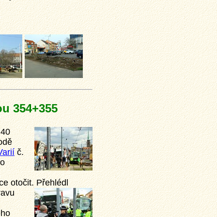
ou 354+355
:40
odě
arií
č.
ho
ce otočit.
Přehlédl
ravu
ého