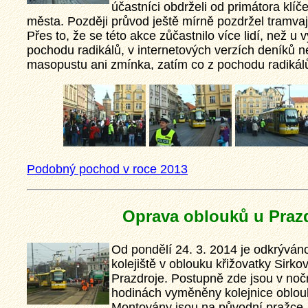
účastníci obdrželi od primátora klíč
města. Později průvod ještě mírně pozdržel tramvaje
Přes to, že se této akce zůčastnilo více lidí, než 
pochodu radikálů, v internetových verzích deníků n
masopustu ani zmínka, zatím co z pochodu radikálů 
Podobný pochod v roce 2013
Oprava oblouků u Praz
Od pondělí 24. 3. 2014 je odkrýván
kolejiště v oblouku křižovatky Sirko
Prazdroje. Postupně zde jsou v noč
hodinách vyměněny kolejnice oblou
Montovány jsou na původní pražce.