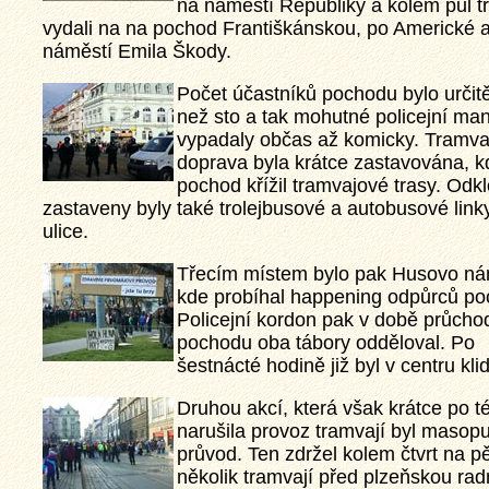
na náměstí Republiky a kolem půl tř
vydali na na pochod Františkánskou, po Americké a
náměstí Emila Škody.
Počet účastníků pochodu bylo urči
než sto a tak mohutné policejní ma
vypadaly občas až komicky. Tramva
doprava byla krátce zastavována, k
pochod křížil tramvajové trasy. Odk
zastaveny byly také trolejbusové a autobusové link
ulice.
Třecím místem bylo pak Husovo ná
kde probíhal happening odpůrců po
Policejní kordon pak v době průcho
pochodu oba tábory odděloval. Po
šestnácté hodině již byl v centru klid
Druhou akcí, která však krátce po té
narušila provoz tramvají byl masopu
průvod. Ten zdržel kolem čtvrt na p
několik tramvají před plzeňskou rad