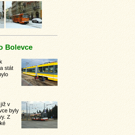
do Bolevce
k
a stát
bylo
již v
vce byly
y. Z
aké