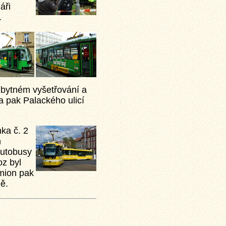
áři
.
zbytném vyšetřování a
a pak Palackého ulicí
ka č. 2
h
autobusy
z byl
mion pak
ě.