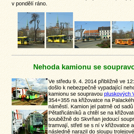
v pondělí ráno.
Nehoda kamionu se souprav
Ve středu 9. 4. 2014 přibližně ve 12
došlo k nebezpečně vypadající neh
kamionu se soupravou
pluskových V
354+355 na křižovatce na Palacké
náměstí. Kamion jel patrně od sadů
Pětatřicátníků a chtěl se na křižovat
souběžně do Skvrňan jedoucí soup
tramvají, střetl se s ní v křižovatce a
následně narazil do sloupu trolejov