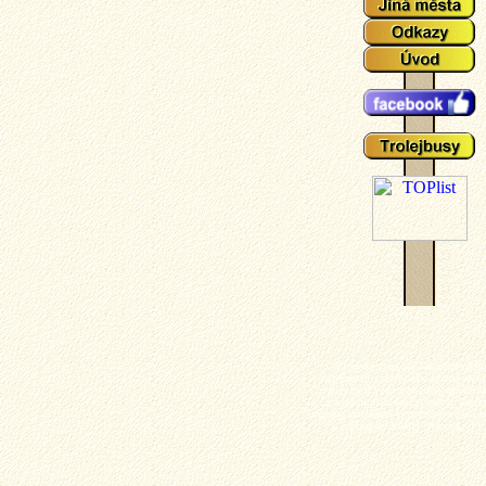
Plzeňské tramvaje - aktuální událo
zajímavosti z plzeňského tramvajové 
popisy typů vozů a zejména mnoho ak
fotografií plzeňských tramvají (nech
výluky, vykolejení či povodně a další z
z plzeňské MHD). Tramvaj - Plz