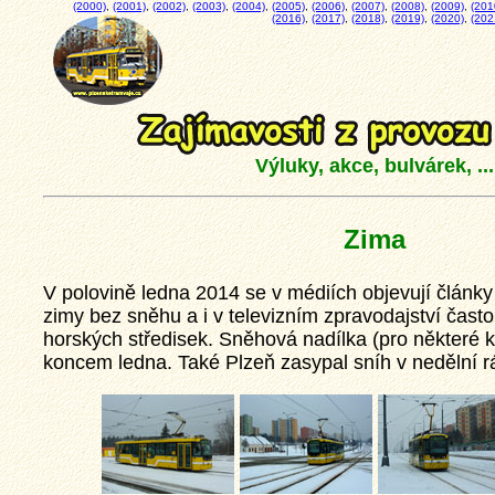
(2000)
,
(2001)
,
(2002)
,
(2003)
,
(2004)
,
(2005)
,
(2006)
,
(2007)
,
(2008)
,
(2009)
,
(201
(2016)
,
(2017)
,
(2018)
,
(2019)
,
(2020)
,
(202
Výluky, akce, bulvárek, ...
Zima
V polovině ledna 2014 se v médiích objevují články
zimy bez sněhu a i v televizním zpravodajství čast
horských středisek. Sněhová nadílka (pro některé 
koncem ledna. Také Plzeň zasypal sníh v nedělní r